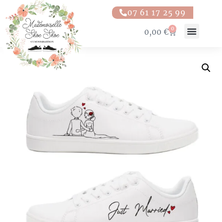
07 61 17 25 99
0
0,00
€