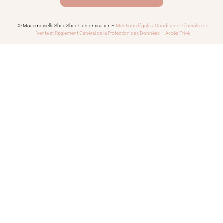
© Mademoiselle Shoe Shoe Customisation –
Mentions légales, Conditions Générales de
Vente et Réglement Général de la Protection des Données
–
Accès Privé