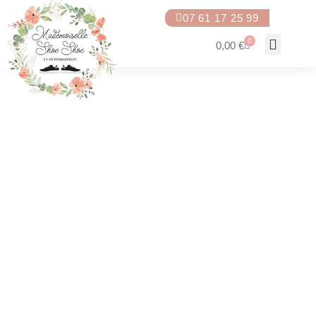
07 61 17 25 99
0
0,00
€
Qui suis-je ?