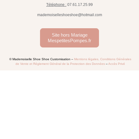
Téléphone :
07.61.17.25.99
mademoiselleshoeshoe@hotmail.com
Site hors Mariage
MespetitesPompes.fr
© Mademoiselle Shoe Shoe Customisation –
Mentions légales, Conditions Générales
de Vente et Réglement Général de la Protection des Données
–
Accès Privé