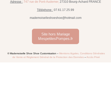
Adresse :
747 rue de Pont-Audemer,
27310 Bourg-Achard FRANCE
Téléphone :
07.61.17.25.99
mademoiselleshoeshoe@hotmail.com
Site hors Mariage
MespetitesPompes.fr
© Mademoiselle Shoe Shoe Customisation –
Mentions légales, Conditions Générales
de Vente et Réglement Général de la Protection des Données
–
Accès Privé